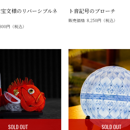
七宝文様のリバーシブルネ
ト音記号のブローチ
販売価格
8,250
円
（税込）
800
円
（税込）
SOLD OUT
SOLD OUT