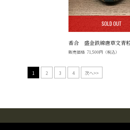
SOLD OUT
香合 盛金鉄線唐草文青
販売価格
71,500
円
（税込）
1
2
3
4
次へ>>