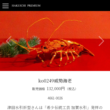
ko0249威勢海老
132,000
円
販売価格
（税込）
4661-0026
津田水引折型さんは「希少伝統工芸 加賀水引」発祥の