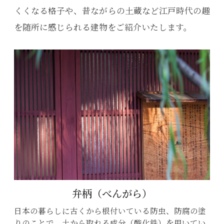
くくなる格子や、昔ながらの土蔵など江戸時代の趣
を随所に感じられる建物をご紹介いたします。
弁柄（べんがら）
一
日本の暮らしに古くから根付いている防虫、防腐の塗
二
が
りのことで、土から取れる成分（酸化鉄）を用いてい
見