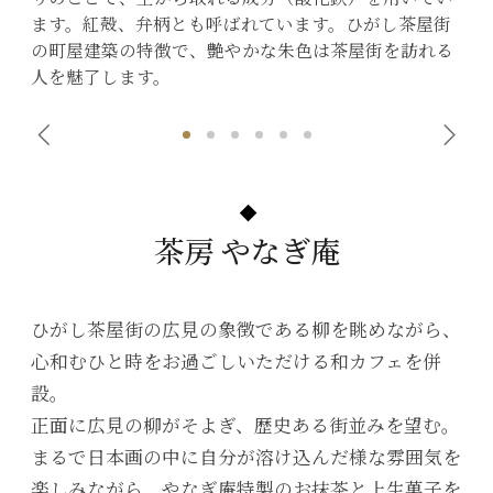
に開
ます。紅殻、弁柄とも呼ばれています。ひがし茶屋街
花
の町屋建築の特徴で、艶やかな朱色は茶屋街を訪れる
上
人を魅了します。
う
茶房 やなぎ庵
ひがし茶屋街の広見の象徴である柳を眺めながら、
心和むひと時をお過ごしいただける和カフェを併
設。
正面に広見の柳がそよぎ、歴史ある街並みを望む。
まるで日本画の中に自分が溶け込んだ様な雰囲気を
楽しみながら、やなぎ庵特製のお抹茶と上生菓子を