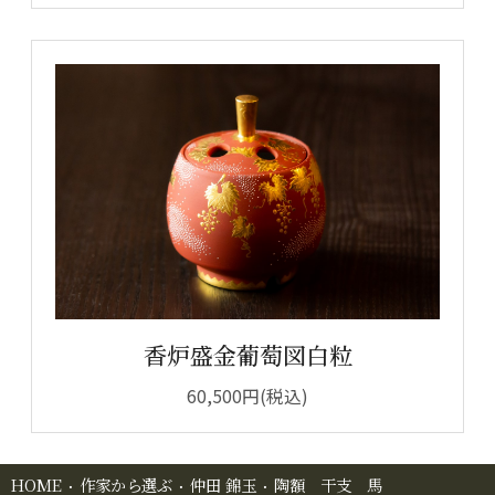
香炉盛金葡萄図白粒
60,500円(税込)
HOME
作家から選ぶ
仲田 錦玉
陶額 干支 馬