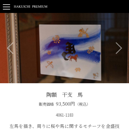
陶額 干支 馬
93,500
円
販売価格
（税込）
4061-1183
左馬を描き、周りに桜や馬に関するモチーフを金盛技