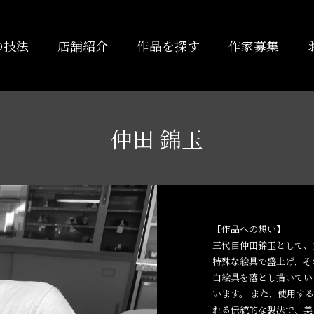
の技法
店舗紹介
作品を探す
作家募集
仲田 錦玉
【作品への想い】
三代目仲田錦玉として、
特殊な絵具で盛上げ、そ
白絵具を落とし描いてい
います。 また、使用す
れる伝統的な製法で、美