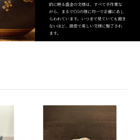
的に映る盛金の文様は、すべて手作業な
がら、まるでCGの様に均一で正確にあし
らわれています。いつまで見ていても飽き
ないほど、緻密で美しい文様に魅了され
ます。