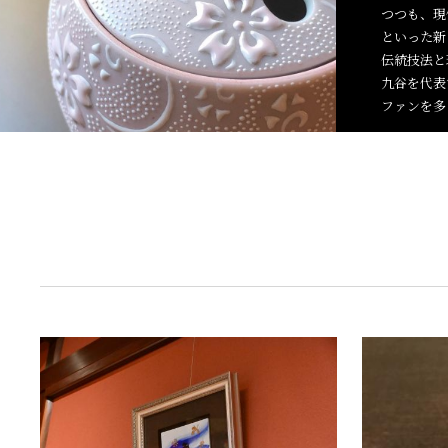
つつも、現
といった新
伝統技法と
九谷を代表
ファンを多