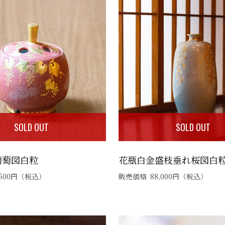
SOLD OUT
SOLD OUT
葡萄図白粒
花瓶白金盛枝垂れ桜図白
500
円
（税込）
販売価格
88,000
円
（税込）