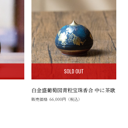
SOLD OUT
白金盛葡萄図青粒宝珠香合 中に茶歌
販売価格
66,000
円
（税込）