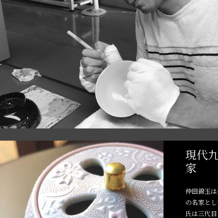
現代
家
仲田錦玉は
の名家とし
氏は三代目