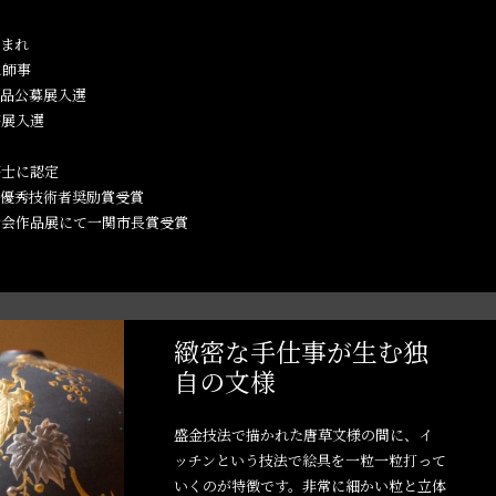
生まれ
に師事
芸品公募展入選
展入選
芸士に認定
業優秀技術者奨励賞受賞
士会作品展にて一関市長賞受賞
緻密な手仕事が生む独
自の文様
盛金技法で描かれた唐草文様の間に、イ
ッチンという技法で絵具を一粒一粒打って
いくのが特徴です。非常に細かい粒と立体