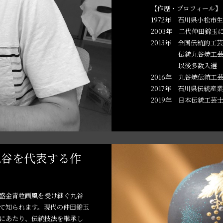
【作歴・プロフィール】
1972年 石川県小松市
2003年 二代仲田錦玉
2013年 全国伝統的工
伝統九谷焼工芸
以後多数入選
2016年 九谷焼伝統工
2017年 石川県伝統産
2019年 日本伝統工芸
九谷を代表する作
盛金青粒画風を受け継ぐ九谷
て知られます。現代の仲田錦玉
にあたり、伝統技法を継承し