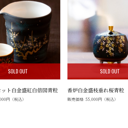
SOLD OUT
SOLD OUT
セット白金盛紅白倍図青粒
香炉白金盛枝垂れ桜青粒
000
円
（税込）
販売価格
55,000
円
（税込）