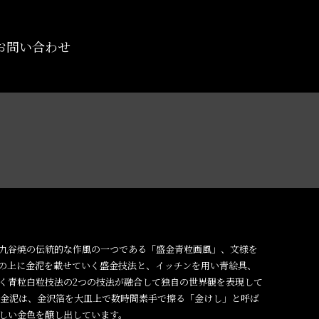
お問い合わせ
九谷焼の伝統的な作風の一つである「盛金青粒画風」、文様を
の上に金泥を載せていく盛金技法と、イッチンを用い青絵具、
く青粒白粒技法の2つの技法が融合して独自の世界観を表現して
る金泥は、金沢箔を大皿上で数時間素手で擦る「金けし」と呼ば
しい金色を醸し出しています。