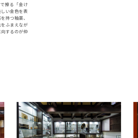
手で擦る「金け
美しい金色を表
感を持つ釉薬、
法をふまえなが
志向するのが仲