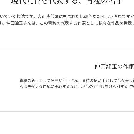
現代九谷を代表する、青粒の名手
いていく技法です。大正時代頃に生まれた比較的あたらしい画風です
す。仲田錦玉さんは、この青粒を代表する作家として様々な作品を発表
仲田錦玉の作
青粒の名手として名高い仲田さん。青粒の使い手として代々受け
んはモダンな作風に挑戦するなど、現代の九谷焼をけん引する作