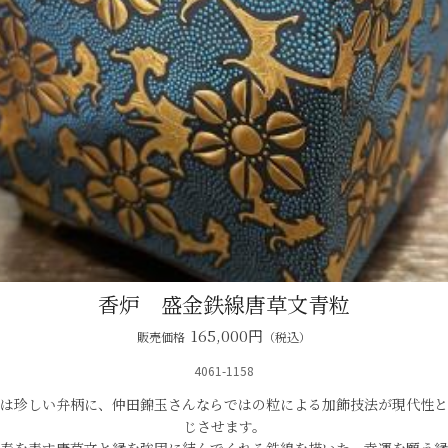
香炉 盛金鉄線唐草文青粒
165,000
円
販売価格
（税込）
4061-1158
は珍しい弁柄に、仲田錦玉さんならではの粒による加飾技法が現代性と
じさせます。