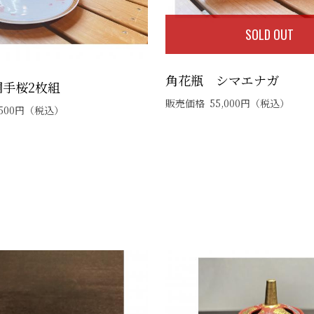
SOLD OUT
角花瓶 シマエナガ
襴手桜2枚組
販売価格
55,000
円
（税込）
500
円
（税込）