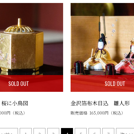
SOLD OUT
SOLD OUT
 桜に小鳥図
金沢箔布木目込 雛人形
000
円
（税込）
販売価格
165,000
円
（税込）