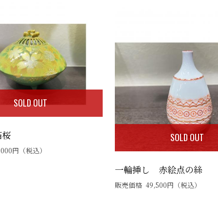
SOLD OUT
箔桜
SOLD OUT
,000
円
（税込）
一輪挿し 赤絵点の絲
販売価格
49,500
円
（税込）