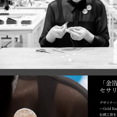
「金
セサ
デザイナー
ーGold 
伝統工芸を