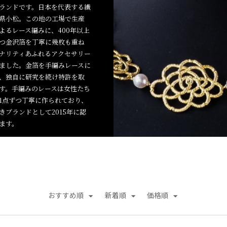
ランドです。日本を代表する繊
県小松。この地の工場で生産
よるレース編みに、400年以上
つ金沢箔を丁寧に幾枚も重ね
ナリティあふれるアクセサリー
ました。金箔を手編みレースに
、独自に研究を続け特許を取
す。手編みのレースは女性たち
1点ずつ丁寧に作られており、
きブランドとして2015年に認
ます。
おすすめ順
新着順
価格順