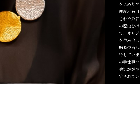
をこめたブ
維産地石川
された糸に
の歴史を持
て、オリジ
を生み出し
貼る技術は
得していま
の手仕事で
金沢かがや
定されてい