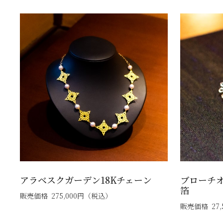
アラベスクガーデン18Kチェーン
ブローチオ
箔
販売価格
275,000
円
（税込）
販売価格
27,