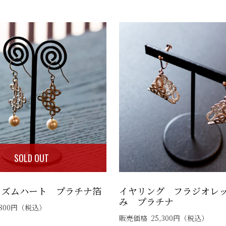
SOLD OUT
リズムハート プラチナ箔
イヤリング フラジオレッ
み プラチナ
800
円
（税込）
販売価格
25,300
円
（税込）