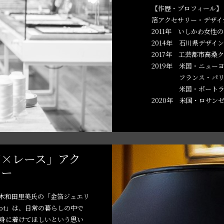
【作歴・プロフィール】
箔アクセサリー・デザイ
2011年 いしかわ女性
2014年 石川県デザイ
2017年 工芸都市高桑
2019年 米国・ニューヨーク
フランス・パリ Wa 
米国・ポートランド
2020年 米国・ロサンゼルス
箔×レース」アク
リー
木和田里美氏の「金箔ジュエリ
Knot」は、日常の暮らしの中で
身に着けてほしいという思い