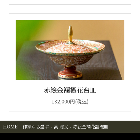
赤絵金襴極花台皿
132,000円(税込)
HOME
作家から選ぶ
高 聡文
赤絵金襴花詰碗皿