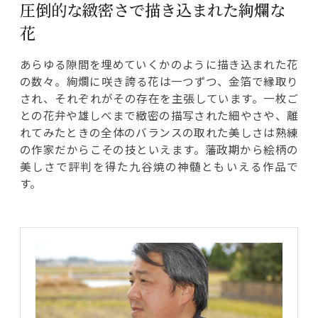
圧倒的な緻密さで描き込まれた絢爛な
花
あらゆる隙間を埋めていくかのように描き込まれた花
の数々。絢爛に咲き誇る花は一つずつ、金箔で縁取り
され、それぞれがその存在を主張しています。一枚ご
との花弁や雄しべまで緻密の描写された細やさや、離
れてみたときの全体のバランスの取れた美しさは熟練
の作家だからこその技といえます。藩政期から絵柄の
美しさで評判を得た九谷焼の神髄ともいえる作品で
す。