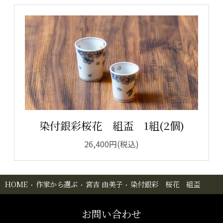
染付銀彩桜花 組盃 1組(2個)
26,400円(税込)
HOME
作家から選ぶ
宮吉 由美子
染付銀彩 桜花 組盃
お問い合わせ