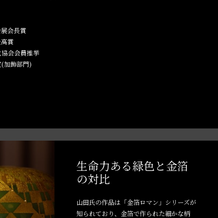
会展会長賞
最高賞
化協会会員推挙
(加飾部門)
生命力ある緑色と金箔
の対比
山田氏の作品は「金箔ロマン」シリーズが
知られており、金箔で作られた細かな柄