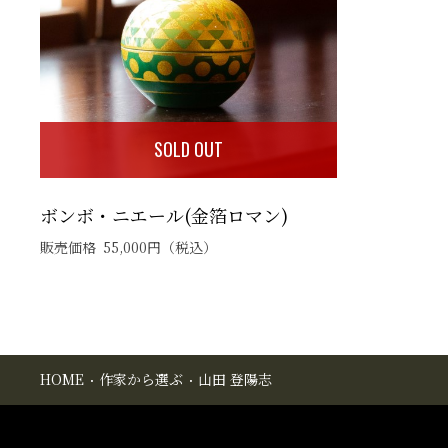
SOLD OUT
ボンボ・ニエール(金箔ロマン)
販売価格
55,000
円
（税込）
HOME
作家から選ぶ
山田 登陽志