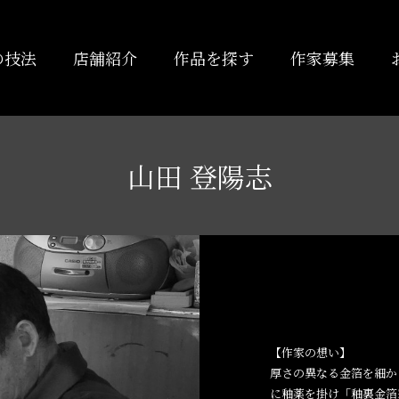
の技法
店舗紹介
作品を探す
作家募集
山田 登陽志
【作家の想い】
厚さの異なる金箔を細か
に釉薬を掛け「釉裏金箔