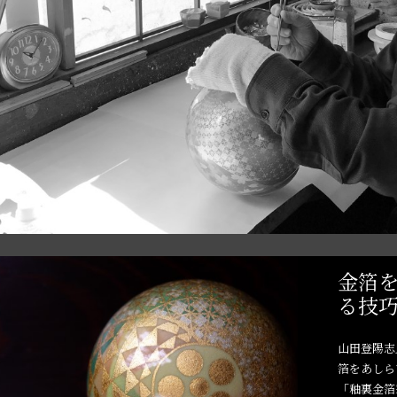
金箔
る技
山田登陽志
箔をあしら
「釉裏金箔