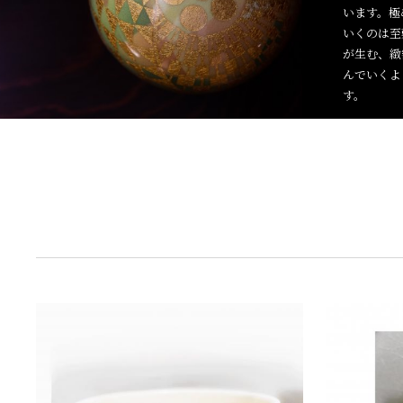
います。極
いくのは至
が生む、緻
んでいくよ
す。