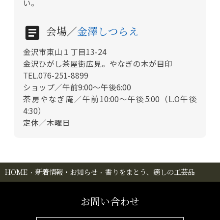
い。
会場／
金澤しつらえ
金沢市東山１丁目13-24
金沢ひがし茶屋街広見。やなぎの木が目印
TEL.076-251-8899
ショップ／午前9:00～午後6:00
茶房やなぎ庵／午前10:00～午後5:00（L.O午後
4:30）
定休／木曜日
HOME
新着情報・お知らせ
香りをまとう、癒しの工芸品
お問い合わせ