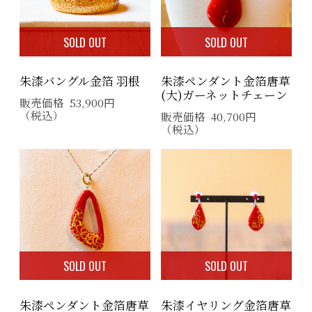
SOLD OUT
SOLD OUT
朱漆バングル金箔 羽根
朱漆ペンダント金箔唐草
(大)ガーネットチェーン
販売価格
53,900
円
（税込）
販売価格
40,700
円
（税込）
SOLD OUT
SOLD OUT
朱漆ペンダント金箔唐草
朱漆イヤリング金箔唐草