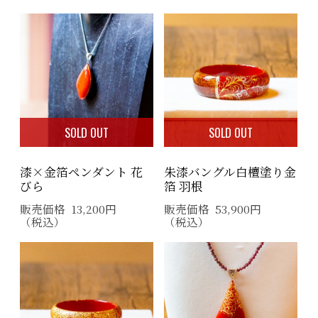
SOLD OUT
SOLD OUT
漆×金箔ペンダント 花
朱漆バングル白檀塗り金
びら
箔 羽根
販売価格
13,200
円
販売価格
53,900
円
（税込）
（税込）