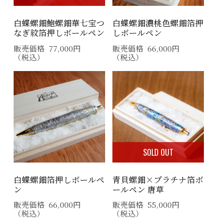
白蝶螺鈿鮑螺鈿華七宝つ
白蝶螺鈿濃桃色螺鈿箔押
なぎ紋箔押しボールペン
しボールペン
販売価格
77,000
円
販売価格
66,000
円
（税込）
（税込）
SOLD OUT
白蝶螺鈿箔押しボールペ
青貝螺鈿×プラチナ箔ボ
ン
ールペン 唐草
販売価格
66,000
円
販売価格
55,000
円
（税込）
（税込）