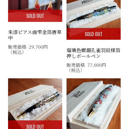
SOLD OUT
朱漆ピアス曲雫金箔唐草
SOLD OUT
中
販売価格
29,700
円
瑠璃色螺鈿孔雀羽紋様箔
（税込）
押しボールペン
販売価格
77,000
円
（税込）
SOLD OUT