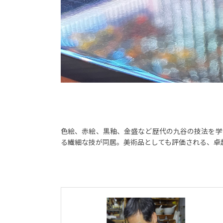
色絵、赤絵、黒釉、金盛など歴代の九谷の技法を学
る繊細な技が同居。美術品としても評価される、卓