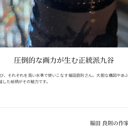
圧倒的な画力が生む正統派九谷
び、それぞれを高い水準で使いこなす福田良則さん。大胆な構図やあ
越した絵柄がその魅力です。
福田 良則の作