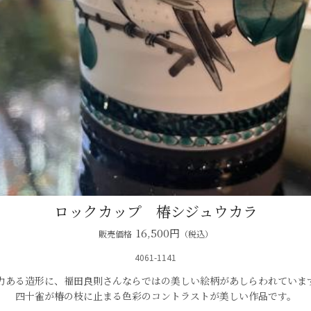
ロックカップ 椿シジュウカラ
16,500
円
販売価格
（税込）
4061-1141
力ある造形に、福田良則さんならではの美しい絵柄があしらわれていま
四十雀が椿の枝に止まる色彩のコントラストが美しい作品です。