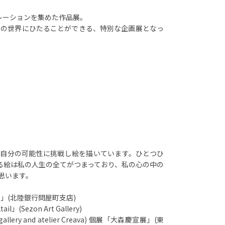
レーションを集めた作品展。
トの世界にひたることができる、特別な企画展となっ
自分の可能性に挑戦し絵を描いています。ひとつひ
る絵は私の人生の全てがつまっており、私の心の中の
思います。
カ」(北陸銀行問屋町支店)
」(Sezon Art Gallery)
ery and atelier Creava) 個展「大森慶宣展」(東