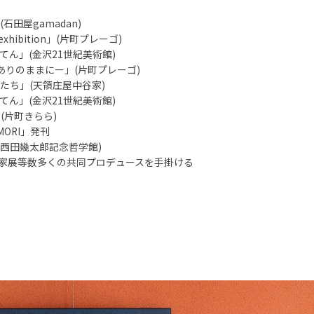
屋gamadan)
 exhibition」(片町プレーゴ)
(金沢21世紀美術館)
re ―ありのままにー」(片町プレーゴ)
」(天領庄屋中谷家)
(金沢21世紀美術館)
(片町きらら)
OMORI」発刊
田幾太郎記念哲学館)
等数多くの共同プロデュースを手掛ける