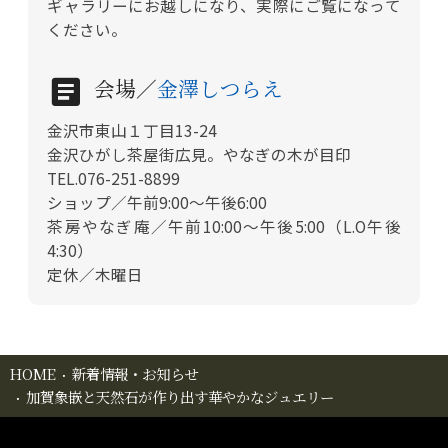
ギャラリーにお越しになり、実際にご覧になって
ください。
会場／
金澤しつらえ
金沢市東山１丁目13-24
金沢ひがし茶屋街広見。やなぎの木が目印
TEL.076-251-8899
ショップ／午前9:00～午後6:00
茶房やなぎ庵／午前10:00～午後5:00（L.O午後
4:30）
定休／木曜日
HOME
新着情報・お知らせ
加賀象嵌と天然石が作り出す華やかなジュエリー